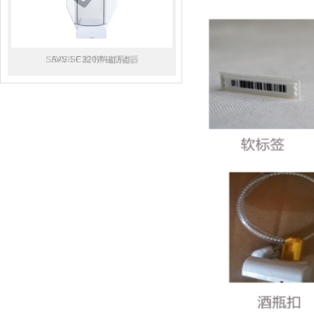
SAVS-SC320声磁防盗器
SAVS-F 图书防盗系统