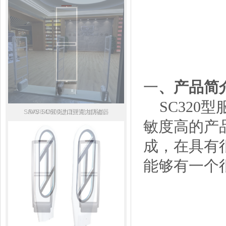
一
、产品简
SC320
SAVS-SC600进口亚克力防盗器
SAVS-M亚克力图书防盗系统
敏度高的产
成，在具有
能够有一个