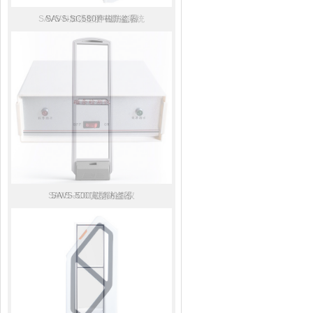
SAVS-N加强型图书防盗系统
SAVS-SC580声磁防盗器
SAVS-JC01磁条检查仪
SAVS-500宽型防盗器