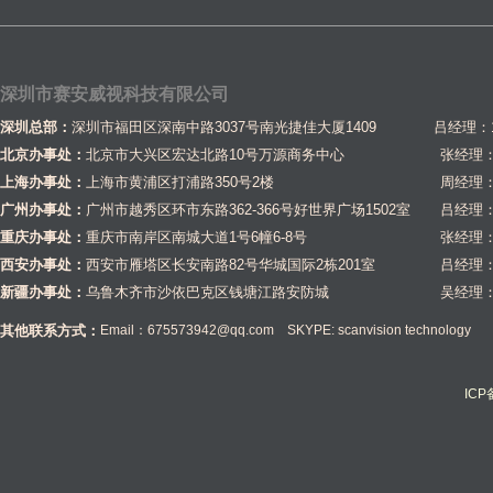
深圳市赛安威视科技有限公司
深圳总部：
深圳市福田区深南中路3037号南光捷佳大厦1409 吕经理：1581
北京办事处：
北京市大兴区宏达北路10号万源商务中心
张经理：1
上海办事处：
上海市黄浦区打浦路350号2楼
周经理：1
广州办事处：
广州市越秀区环市东路362-366号好世界广场1502室
吕经理：1
重庆办事处：
重庆市南岸区南城大道1号6幢6-8号
张经理：1
西安办事处：
西安市雁塔区长安南路82号华城国际2栋201室
吕经理：1
新疆办事处：
乌鲁木齐市沙依巴克区钱塘江路安防城
吴经理：1
其他联系方式：
Email：675573942@qq.com SKYPE: scanvision technology
IC