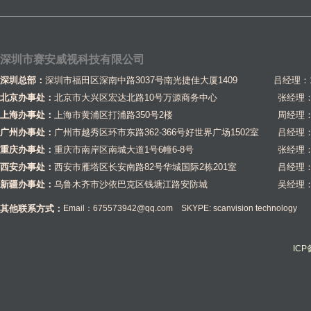
深圳市赛安威视科技有限公司
深圳总部：
深圳市福田区深南中路3037号南光捷佳大厦1409 吕经理：1581
北京办事处：
北京市大兴区宏达北路10号万源商务中心
张经理：1
上海办事处：
上海市黄浦区打浦路350号2楼
周经理：1
广州办事处：
广州市越秀区环市东路362-366号好世界广场1502室
吕经理：1
重庆办事处：
重庆市南岸区南城大道1号6幢6-8号
张经理：1
西安办事处：
西安市雁塔区长安南路82号华城国际2栋201室
吕经理：1
新疆办事处：
乌鲁木齐市沙依巴克区钱塘江路安防城
吴经理：1
其他联系方式：
Email：675573942@qq.com SKYPE: scanvision technology
IC