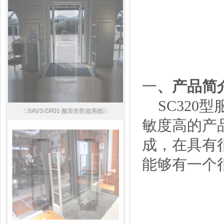
一
、产品简
SC320
SAVS-SC600进口亚克力防盗器
SAVS-SP01 服装市防盗系统
敏度高的产
成，在具有
能够有一个