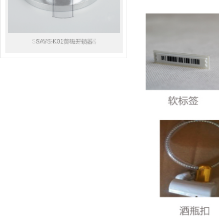
SAVS-SC320声磁防盗器
SAVS-K01普磁开锁器