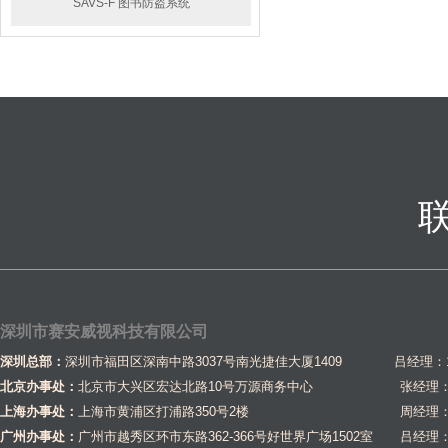
SAVS-K01普磁开锁器
SAVS-F 图书防盗系统
深圳市赛安威视科技有限公司
深圳总部：
深圳市福田区深南中路3037号南光捷佳大厦1409 吕经理：1581
北京办事处：
北京市大兴区宏达北路10号万源商务中心
张经理：1
上海办事处：
上海市黄浦区打浦路350号2楼
周经理：1
广州办事处：
广州市越秀区环市东路362-366号好世界广场1502室
吕经理：1