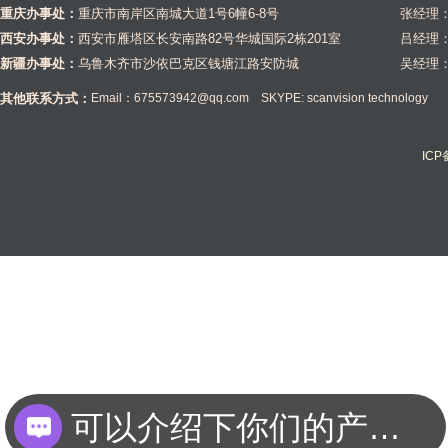
重庆办事处：
重庆市南岸区南城大道1号6幢6-8号
张经理：1
西安办事处：
西安市雁塔区长安南路82号华城国际2栋201室
吕经理：1
新疆办事处：
乌鲁木齐市沙依巴克区钱塘江路安防城
吴经理：1
其他联系方式：
Email：675573942@qq.com SKYPE: scanvision technology
IC
可以介绍下你们的产品么？