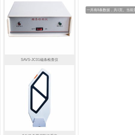
一共有8条数据，共1页。当前
SAVS-JC01磁条检查仪
Gateway RF-Fusion ...