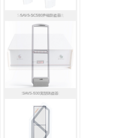
SAVS-N加强型图书防盗系统
SAVS-SC580声磁防盗器
SAVS-JC01磁条检查仪
SAVS-500宽型防盗器