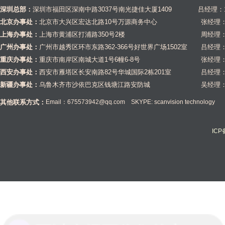
深圳总部：
深圳市福田区深南中路3037号南光捷佳大厦1409 吕经理：1581
北京办事处：
北京市大兴区宏达北路10号万源商务中心
张经理：1
上海办事处：
上海市黄浦区打浦路350号2楼
周经理：1
广州办事处：
广州市越秀区环市东路362-366号好世界广场1502室
吕经理：1
重庆办事处：
重庆市南岸区南城大道1号6幢6-8号
张经理：1
西安办事处：
西安市雁塔区长安南路82号华城国际2栋201室
吕经理：1
新疆办事处：
乌鲁木齐市沙依巴克区钱塘江路安防城
吴经理：1
其他联系方式：
Email：675573942@qq.com SKYPE: scanvision technology
IC