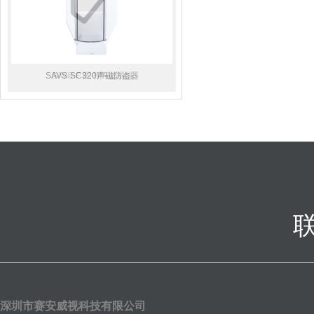
SAVS-SC320声磁防盗器
SAVS-F 图书防盗系统
深圳市赛安威视科技有限公司