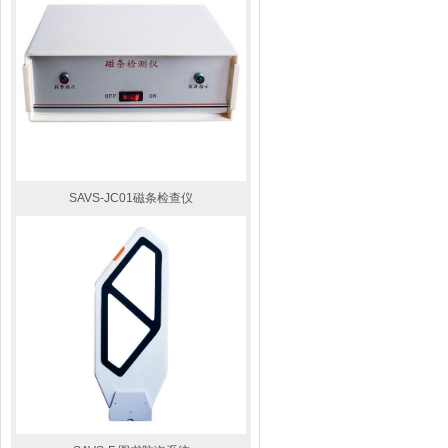
SAVS-JC01磁条检查仪
SAVS-500宽型防盗器