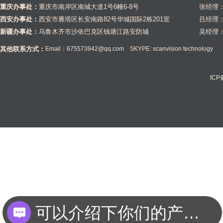
重庆办事处：
重庆市南岸区南城大道1号6幢6-8号
张经理：1
西安办事处：
西安市雁塔区长安南路82号华城国际2栋201室
吕经理：1
新疆办事处：
乌鲁木齐市沙依巴克区钱塘江路安防城
吴经理：1
其他联系方式：
Email：675573942@qq.com SKYPE: scanvision technology
IC
可以介绍下你们的产品么？