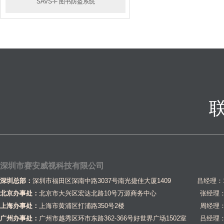
SAVS-SC320声磁防盗器
SAVS-F 图书防盗系统
深圳市赛安威视科技有限公司
深圳总部：
深圳市福田区深南中路3037号南光捷佳大厦1409 吕经理：1581
北京办事处：
北京市大兴区宏达北路10号万源商务中心
张经理：1
上海办事处：
上海市黄浦区打浦路350号2楼
周经理：1
广州办事处：
广州市越秀区环市东路362-366号好世界广场1502室
吕经理：1