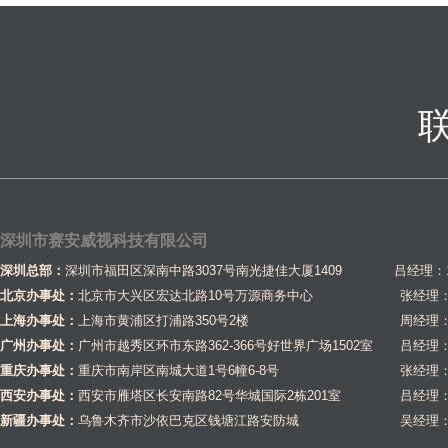
深圳市赛安威视科技有限公司
深圳总部：
深圳市福田区深南中路3037号南光捷佳大厦1409 吕经理：1581
北京办事处：
北京市大兴区宏达北路10号万源商务中心
张经理：1
上海办事处：
上海市黄浦区打浦路350号2楼
周经理：1
广州办事处：
广州市越秀区环市东路362-366号好世界广场1502室
吕经理：1
重庆办事处：
重庆市南岸区南城大道1号6幢6-8号
张经理：1
西安办事处：
西安市雁塔区长安南路82号华城国际2栋201室
吕经理：1
新疆办事处：
乌鲁木齐市沙依巴克区钱塘江路安防城
吴经理：1