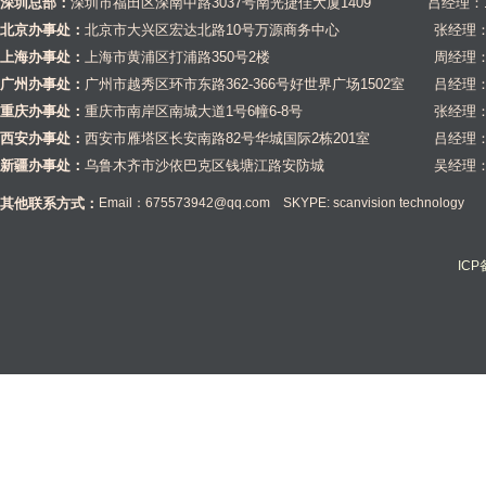
深圳总部：
深圳市福田区深南中路3037号南光捷佳大厦1409 吕经理：1581
北京办事处：
北京市大兴区宏达北路10号万源商务中心
张经理：1
上海办事处：
上海市黄浦区打浦路350号2楼
周经理：1
广州办事处：
广州市越秀区环市东路362-366号好世界广场1502室
吕经理：1
重庆办事处：
重庆市南岸区南城大道1号6幢6-8号
张经理：1
西安办事处：
西安市雁塔区长安南路82号华城国际2栋201室
吕经理：1
新疆办事处：
乌鲁木齐市沙依巴克区钱塘江路安防城
吴经理：1
其他联系方式：
Email：675573942@qq.com SKYPE: scanvision technology
IC