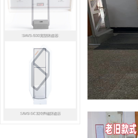
SAVS-JC01磁条检查仪
SAVS-500宽型防盗器
SAVS-SC320声磁防盗器
SAVS-F 图书防盗系统