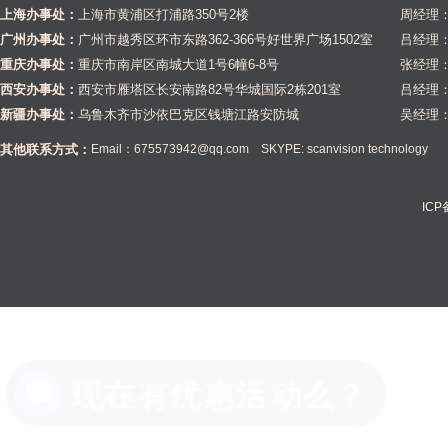
上海办事处：
上海市黄浦区打浦路350号2楼
周经理：1
广州办事处：
广州市越秀区环市东路362-366号好世界广场1502室
吕经理：1
重庆办事处：
重庆市南岸区南城大道1号6幢6-8号
张经理：1
西安办事处：
西安市雁塔区长安南路82号华城国际2栋201室
吕经理：1
新疆办事处：
乌鲁木齐市沙依巴克区钱塘江路安防城
吴经理：1
其他联系方式：
Email：675573942@qq.com SKYPE: scanvision technology
IC