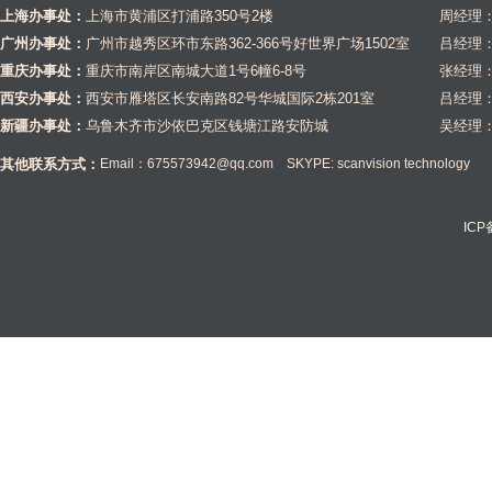
上海办事处：
上海市黄浦区打浦路350号2楼
周经理：1
广州办事处：
广州市越秀区环市东路362-366号好世界广场1502室
吕经理：1
重庆办事处：
重庆市南岸区南城大道1号6幢6-8号
张经理：1
西安办事处：
西安市雁塔区长安南路82号华城国际2栋201室
吕经理：1
新疆办事处：
乌鲁木齐市沙依巴克区钱塘江路安防城
吴经理：1
其他联系方式：
Email：675573942@qq.com SKYPE: scanvision technology
IC