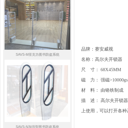
品牌：赛安威视
SAVS-M亚克力图书防盗系统
SAVS-SP01 服装市防盗系统
名称：
高尔夫开锁器
尺
寸： 68X45MM
磁
力： 强磁>10000g
材
料： 由铬铁制成
描
述： 高尔夫开锁器
上使用，可以打开各种
SAVS-SP02 服装市防盗系统
SAVS-N加强型图书防盗系统