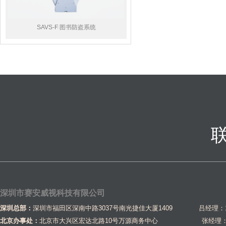
SAVS-K01普磁开锁器
SAVS-F 图书防盗系统
深圳市赛安威视科技有限公司
深圳总部：
深圳市福田区深南中路3037号南光捷佳大厦1409 吕经理：1581
北京办事处：
北京市大兴区宏达北路10号万源商务中心
张经理：1