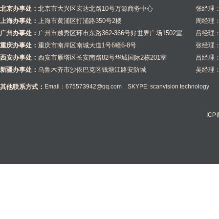
北京办事处：
北京市大兴区宏达北路10号万源商务中心
张经理：1
上海办事处：
上海市黄浦区打浦路350号2楼
周经理：1
广州办事处：
广州市越秀区环市东路362-366号好世界广场1502室
吕经理：1
重庆办事处：
重庆市南岸区南城大道1号6幢6-8号
张经理：1
西安办事处：
西安市雁塔区长安南路82号华城国际2栋201室
吕经理：1
新疆办事处：
乌鲁木齐市沙依巴克区钱塘江路安防城
吴经理：1
其他联系方式：
Email：675573942@qq.com SKYPE: scanvision technology
IC