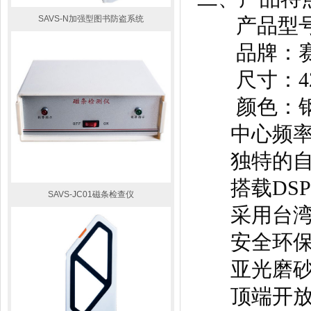
SAVS-N加强型图书防盗系统
产品型号：S
品牌：赛
尺寸：420m
颜色：钢
中心频
独特的
搭载D
SAVS-JC01磁条检查仪
采用台湾A
安全环保
亚光磨砂面
顶端开放式