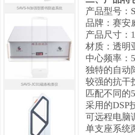
SAVS-N加强型图书防盗系统
SAVS-SC580声磁防盗器
产品型号：
品牌：赛安
产品尺寸：
材质：透明
中心频率：
独特的自动
较强的抗干
SAVS-JC01磁条检查仪
SAVS-500宽型防盗器
匹配不同的
采用的
DS
可远程电脑
单支座系统