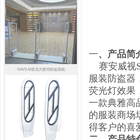
一
、产品简
赛
安威视
SAVS-SC600进口亚克力防盗器
SAVS-M亚克力图书防盗系统
服装防盗器
荧光灯效果
一款典雅高
的服装商场
得客户的喜
二、产品特