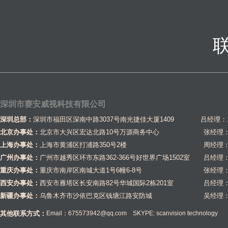
深圳市赛安威视科技有限公司
深圳总部：
深圳市福田区深南中路3037号南光捷佳大厦1409 吕经理：1581
北京办事处：
北京市大兴区宏达北路10号万源商务中心
张经理：1
上海办事处：
上海市黄浦区打浦路350号2楼
周经理：1
广州办事处：
广州市越秀区环市东路362-366号好世界广场1502室
吕经理：1
重庆办事处：
重庆市南岸区南城大道1号6幢6-8号
张经理：1
西安办事处：
西安市雁塔区长安南路82号华城国际2栋201室
吕经理：1
新疆办事处：
乌鲁木齐市沙依巴克区钱塘江路安防城
吴经理：1
其他联系方式：
Email：675573942@qq.com SKYPE: scanvision technology